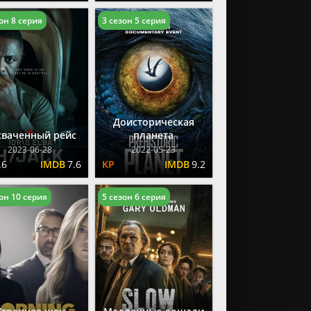
он 8 серия
3 сезон 5 серия
Доисторическая
хваченный рейс
планета
2023-06-28
2022-05-23
.6
7.6
9.2
он 10 серия
5 сезон 6 серия