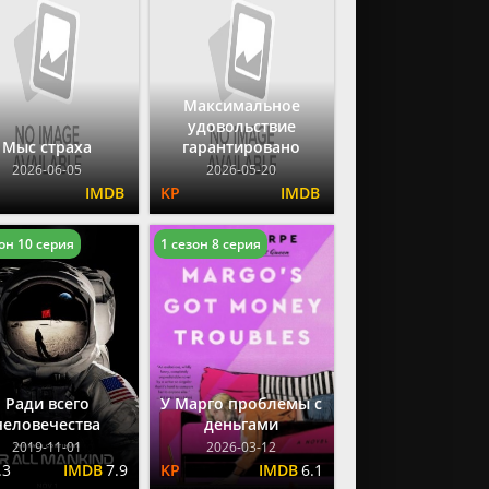
Максимальное
удовольствие
Мыс страха
гарантировано
2026-06-05
2026-05-20
он 10 серия
1 сезон 8 серия
Ради всего
У Марго проблемы с
человечества
деньгами
2019-11-01
2026-03-12
.3
7.9
6.1