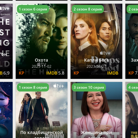
1 сезон 6 серия
2 сезон 8 серия
2 сез
 он
Охота
Капли Бога
За
2025-11-02
2023-04-21
6.9
5.8
7
1 сезон 8 серия
3 сезон 10 серия
4 сез
По кладбищенской
Женщина при