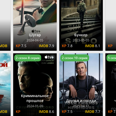
BBC
Франция
HBO MAX
Германия
Disney
Турция
HULU
Индия
FOX
Корея Южная
Amazon
Шугар
Бункер
2024-04-05
2023-05-05
7.5
7.9
7.8
8.1
2 сезон 8 серия
2 сезон 10 серия
5 сез
Криминальное
прошлое
Друзья и соседи
2024-01-09
2025-04-11
8.6
7.5
7.7
7