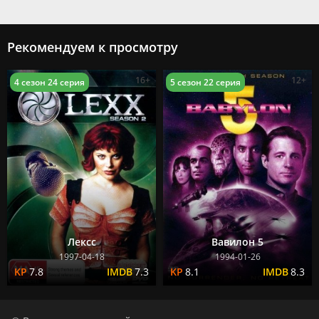
Рекомендуем к просмотру
16+
12+
4 сезон 24 серия
5 сезон 22 серия
Лексс
Вавилон 5
1997-04-18
1994-01-26
7.8
7.3
8.1
8.3