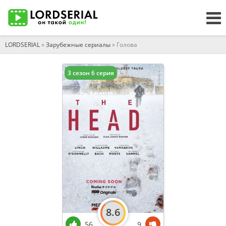
LORDSERIAL
»
Зарубежные сериалы
» Голова
3 сезон 6 серия
8.6
56
9