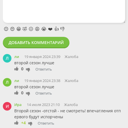
😊
😍
😁
🤣
😐
😩
😭
❤️
👍
👎
ДОБАВИТЬ КОММЕНТАРИЙ
ли
19 января 2024 23:39
Жалоба
Л
второй сезон лучше
0
Ответить
ли
19 января 2024 23:38
Жалоба
Л
второй сезон лучше
0
Ответить
Ира
14 июля 2023 21:10
Жалоба
И
Второй сезон -отстой - не смотреть! впечатления отп
ервого будут испорчены
+4
Ответить