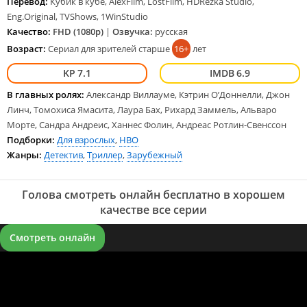
Перевод:
Кубик в кубе, AlexFilm, LostFilm, HDRezka Studio,
Eng.Original, TVShows, 1WinStudio
Качество:
FHD (1080p)
|
Озвучка:
русская
Возраст:
Сериал для зрителей старше
16+
лет
7.1
6.9
В главных ролях:
Александр Виллауме, Кэтрин О’Доннелли, Джон
Линч, Томохиса Ямасита, Лаура Бах, Рихард Заммель, Альваро
Морте, Сандра Андреис, Ханнес Фолин, Андреас Ротлин-Свенссон
Подборки:
Для взрослых
,
HBO
Жанры:
Детектив
,
Триллер
,
Зарубежный
Голова смотреть онлайн бесплатно в хорошем
качестве все серии
Смотреть онлайн